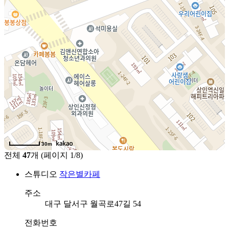
30m
전체
47
개 (페이지 1/8)
스튜디오
작은별카페
주소
대구 달서구 월곡로47길 54
전화번호