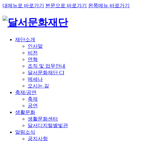
대메뉴로 바로가기
본문으로 바로가기
왼쪽메뉴 바로가기
재단소개
인사말
비전
연혁
조직 및 업무안내
달서문화재단 CI
메세나
오시는 길
축제/공연
축제
공연
생활문화
생활문화센터
달서디지털별빛관
알림소식
공지사항