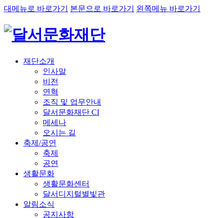
대메뉴로 바로가기
본문으로 바로가기
왼쪽메뉴 바로가기
재단소개
인사말
비전
연혁
조직 및 업무안내
달서문화재단 CI
메세나
오시는 길
축제/공연
축제
공연
생활문화
생활문화센터
달서디지털별빛관
알림소식
공지사항