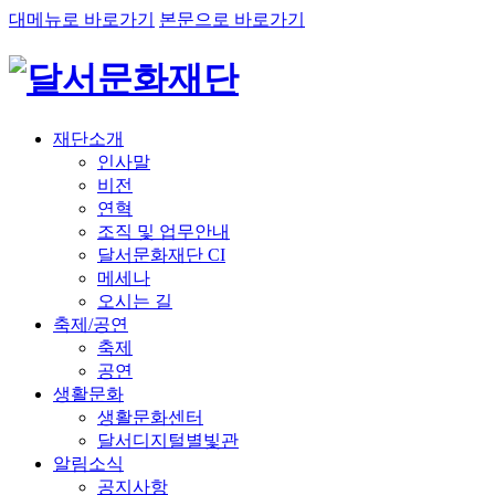
대메뉴로 바로가기
본문으로 바로가기
재단소개
인사말
비전
연혁
조직 및 업무안내
달서문화재단 CI
메세나
오시는 길
축제/공연
축제
공연
생활문화
생활문화센터
달서디지털별빛관
알림소식
공지사항