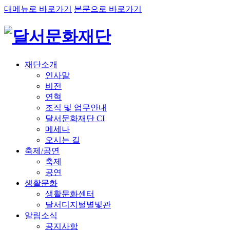
대메뉴로 바로가기
본문으로 바로가기
재단소개
인사말
비전
연혁
조직 및 업무안내
달서문화재단 CI
메세나
오시는 길
축제/공연
축제
공연
생활문화
생활문화센터
달서디지털별빛관
알림소식
공지사항