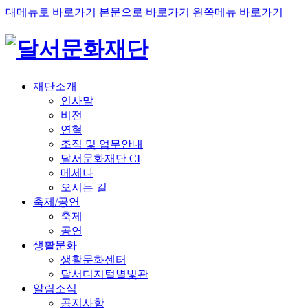
대메뉴로 바로가기
본문으로 바로가기
왼쪽메뉴 바로가기
재단소개
인사말
비전
연혁
조직 및 업무안내
달서문화재단 CI
메세나
오시는 길
축제/공연
축제
공연
생활문화
생활문화센터
달서디지털별빛관
알림소식
공지사항