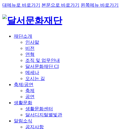
대메뉴로 바로가기
본문으로 바로가기
왼쪽메뉴 바로가기
재단소개
인사말
비전
연혁
조직 및 업무안내
달서문화재단 CI
메세나
오시는 길
축제/공연
축제
공연
생활문화
생활문화센터
달서디지털별빛관
알림소식
공지사항