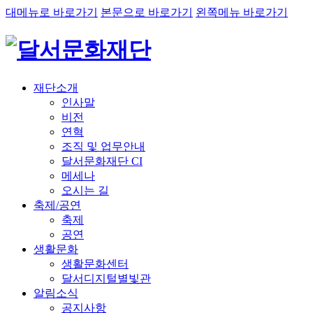
대메뉴로 바로가기
본문으로 바로가기
왼쪽메뉴 바로가기
재단소개
인사말
비전
연혁
조직 및 업무안내
달서문화재단 CI
메세나
오시는 길
축제/공연
축제
공연
생활문화
생활문화센터
달서디지털별빛관
알림소식
공지사항