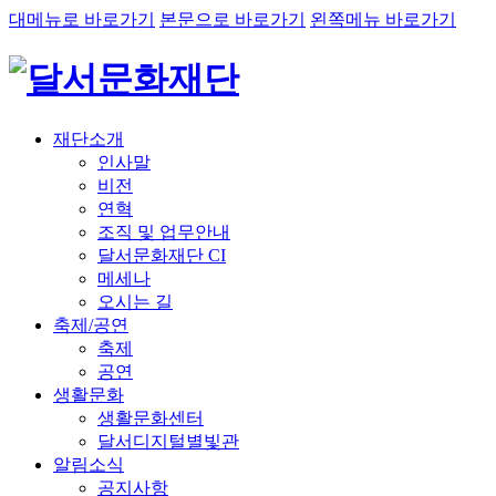
대메뉴로 바로가기
본문으로 바로가기
왼쪽메뉴 바로가기
재단소개
인사말
비전
연혁
조직 및 업무안내
달서문화재단 CI
메세나
오시는 길
축제/공연
축제
공연
생활문화
생활문화센터
달서디지털별빛관
알림소식
공지사항