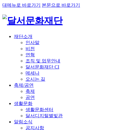
대메뉴로 바로가기
본문으로 바로가기
재단소개
인사말
비전
연혁
조직 및 업무안내
달서문화재단 CI
메세나
오시는 길
축제/공연
축제
공연
생활문화
생활문화센터
달서디지털별빛관
알림소식
공지사항