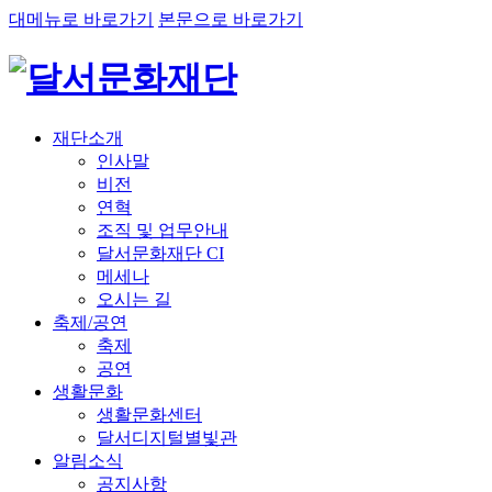
대메뉴로 바로가기
본문으로 바로가기
재단소개
인사말
비전
연혁
조직 및 업무안내
달서문화재단 CI
메세나
오시는 길
축제/공연
축제
공연
생활문화
생활문화센터
달서디지털별빛관
알림소식
공지사항