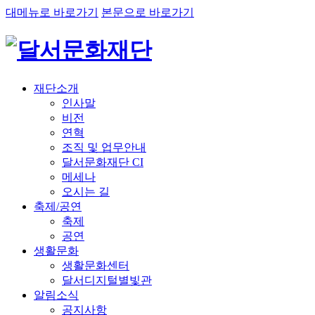
대메뉴로 바로가기
본문으로 바로가기
재단소개
인사말
비전
연혁
조직 및 업무안내
달서문화재단 CI
메세나
오시는 길
축제/공연
축제
공연
생활문화
생활문화센터
달서디지털별빛관
알림소식
공지사항